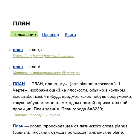
план
Толкование
Перевод
Книги
план
— план, а …
1
Русский орфографический словарь
план
— план/ …
2
Морфемно-орфографический словарь
ПЛАН
— ПЛАН, плана, муж. (лат. planum плоскость). 1.
3
Чертеж, изображающий на плоскости, обычно в крупном
масштабе, какой нибудь предмет, какое нибудь сооружение,
какую нибудь местность методом прямой горизонтальной
проекции. План здания. План города.&#8230; …
Толковый словарь Ушакова
План
— слово, происходящее от латинского слова planus
4
(ровный, плоский), откуда происходят английские plane,