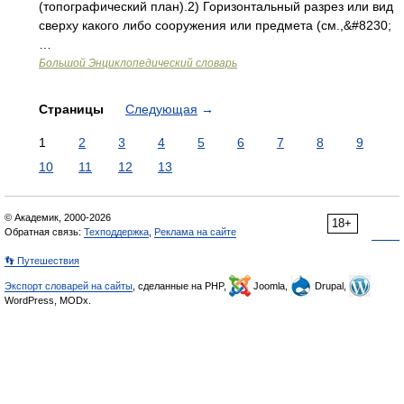
(топографический план).2) Горизонтальный разрез или вид
сверху какого либо сооружения или предмета (см.,&#8230;
…
Большой Энциклопедический словарь
Страницы
Следующая
→
1
2
3
4
5
6
7
8
9
10
11
12
13
© Академик, 2000-2026
18+
Обратная связь:
Техподдержка
,
Реклама на сайте
👣 Путешествия
Экспорт словарей на сайты
, сделанные на PHP,
Joomla,
Drupal,
WordPress, MODx.