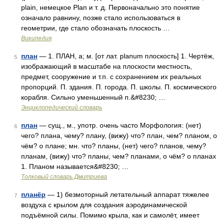
plain, немецкое Plan и т. д. Первоначально это понятие
означало равнину, позже стало использоваться в
геометрии, где стало обозначать плоскость …
Википедия
план
— 1. ПЛАН, а; м. [от лат. planum плоскость] 1. Чертёж,
5
изображающий в масштабе на плоскости местность,
предмет, сооружение и т.п. с сохранением их реальных
пропорций. П. здания. П. города. П. школы. П. космического
корабля. Сильно уменьшенный п.&#8230; …
Энциклопедический словарь
план
— сущ., м., употр. очень часто Морфология: (нет)
6
чего? плана, чему? плану, (вижу) что? план, чем? планом, о
чём? о плане; мн. что? планы, (нет) чего? планов, чему?
планам, (вижу) что? планы, чем? планами, о чём? о планах
1. Планом называется&#8230; …
Толковый словарь Дмитриева
планёр
— 1) безмоторный летательный аппарат тяжелее
7
воздуха с крылом для создания аэродинамической
подъёмной силы. Помимо крыла, как и самолёт, имеет