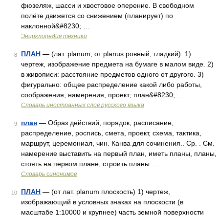
фюзеляж, шасси и хвостовое оперение. В свободном
полёте движется со снижением (планирует) по
наклонной&#8230; …
Энциклопедия техники
ПЛАН
— (лат. planum, от planus ровный, гладкий). 1)
8
чертеж, изображение предмета на бумаге в малом виде. 2)
в живописи: расстояние предметов одного от другого. 3)
фигурально: общее распределение какой либо работы,
соображения, намерения, проект; план&#8230; …
Словарь иностранных слов русского языка
план
— Образ действий, порядок, расписание,
9
распределение, роспись, смета, проект, схема, тактика,
маршрут, церемониал, чин. Канва для сочинения.. Ср. . См.
намерение выставить на первый план, иметь планы, планы,
стоять на первом плане, строить планы …
Словарь синонимов
ПЛАН
— (от лат. planum плоскость) 1) чертеж,
10
изображающий в условных знаках на плоскости (в
масштабе 1:10000 и крупнее) часть земной поверхности